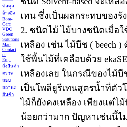
ชนิด Solvent-based จะเหลือ
ข้อมูล
อ้างอิง
เทน ซึ่งเป็นผลกระทบของรัง
Bora-
Care
2. ชนิดไม้ ไม้บางชนิดเมื่อ
VDO
Green
Solutions
เหลือง เช่น ไม้บีช ( beech ) 
Map
Contact
us
ใช้พื้นไม้ที่เคลือบด้วย ek
Eng.
สั่งสินค้า
เหลืองเลย ในกรณีของไม้บีช
ตรวจ
สอบ
เป็นโพลียูรีเทนสูตรน้ำที่ตัว
สถานะ
สินค้า
ไม้ก็ยังคงเหลือง เพียงแต่ไม
น้อยกว่ามาก ปัญหาเช่นนี้ไม่